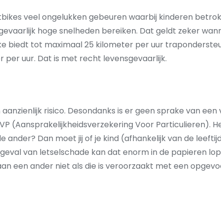
atbikes veel ongelukken gebeuren waarbij kinderen betrokke
gevaarlijk hoge snelheden bereiken. Dat geldt zeker wann
ike biedt tot maximaal 25 kilometer per uur traponderst
 per uur. Dat is met recht levensgevaarlijk.
aanzienlijk risico. Desondanks is er geen sprake van een v
 (Aansprakelijkheidsverzekering Voor Particulieren). Heb j
 ander? Dan moet jij of je kind (afhankelijk van de leeft
 geval van letselschade kan dat enorm in de papieren lo
n een ander niet als die is veroorzaakt met een opgevoer