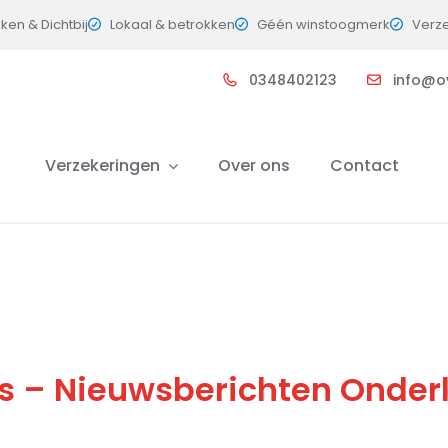
kken & Dichtbij
Lokaal & betrokken
Géén winstoogmerk
Verz
0348402123
info@o
Verzekeringen
Over ons
Contact
es – Nieuwsberichten Onder