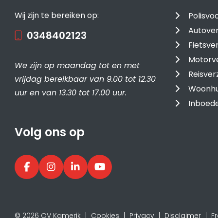
Wij zijn te bereiken op:
Polisv
Autover
0348402123
Fietsve
Motorv
We zijn op maandag tot en met
Reisver
vrijdag bereikbaar van 9.00 tot 12.30
Woonhu
uur en van 13.30 tot 17.00 uur.
Inboede
Volg ons op
© 2026 OV Kamerik
Cookies
Privacy
Disclaimer
F