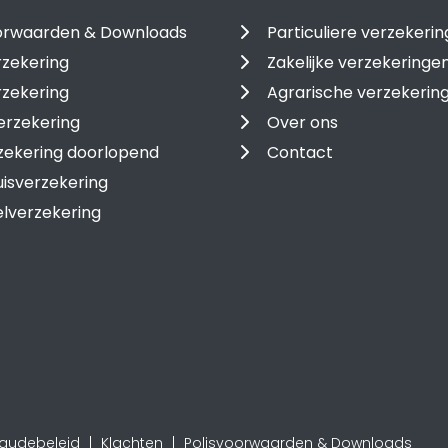
oorwaarden & Downloads
Particuliere verzekeri
zekering
Zakelijke verzekeringe
rzekering
Agrarische verzekerin
erzekering
Over ons
zekering doorlopend
Contact
isverzekering
lverzekering
raudebeleid
Klachten
Polisvoorwaarden & Downloads