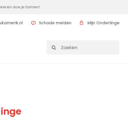
ekeren doe je Samen!
vkamerik.nl
Schade melden
Mijn Onderlinge
Search
for:
linge