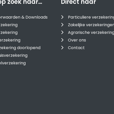
op zoek naar…
Direct naar
oorwaarden & Downloads
Particuliere verzekeri
zekering
Zakelijke verzekeringe
rzekering
Agrarische verzekerin
erzekering
Over ons
zekering doorlopend
Contact
isverzekering
lverzekering