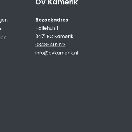
OV Kamerik
ngen
Bezoekadres
Hallehuis 1
n
3471 EC Kamerik
gen
0348-402123
info@ovkamerik.nl