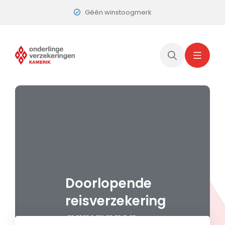
Skip
Géén winstoogmerk
to
content
Doorlopende
reisverzekering
aanvragen